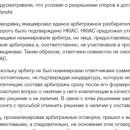
дусматривали, что условие о разрешении споров в до
andis
.
модавец инициировал единое арбитражное разбиратель
орого было подтверждено HKIAC. HKIAC предложил от
мщики номинировали арбитра, но лица, предоставляющи
але арбитража и, соответственно, не участвовали в пр
мщиками. Таким образом, ответчики совместно не смо
AC.
кольку арбитр не был номинирован ответчиками совме
остоятельно, не подтверждая кандидатуру, которую 
петенцию состава арбитража сразу после его формиро
смотрел вопрос о наличии у него компетенции в качес
ес решение о ее наличии. В связи с этим решением за
конга с просьбой отменить решение о наличии у соста
, проанализировав арбитражные оговорки, пришел к вы
местимыми, а следовательно, на основании этих огово