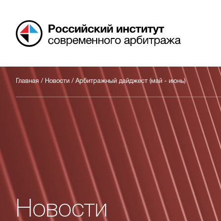
Российский
арбитражный
центр
Главная
/
Новости
/
Арбитражный дайджест (май - июнь)
Новости