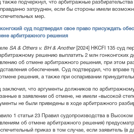
 также подчеркнул, что арбитражные разбирательства 
правданно затруднен, если бы стороны имели возможн
спечительных мер.
конгский суд подтвердил свое право присуждать обе
мене арбитражного решения
деле
SA & Others v. BH & Another
[2024] HKCFI 135 суд пе
арбитражному решению выплатить 2 млн гонконгских д
влению об отмене арбитражного решения, при этом ра
дставления обеспечения. Суд подтвердил, что вправе 
отмене решения, а также при оспаривании принудитель
 заключил, что аргументы должников по арбитражному
занные в заявлении об отмене, не имели «высокой степ
ументы не были приведены в ходе арбитражного разби
вило 1 статьи 23 Правил судопроизводства в Высоком 
влениям об отмене арбитражного решения) предусматр
спечительный приказ в том случае, если заявитель (в