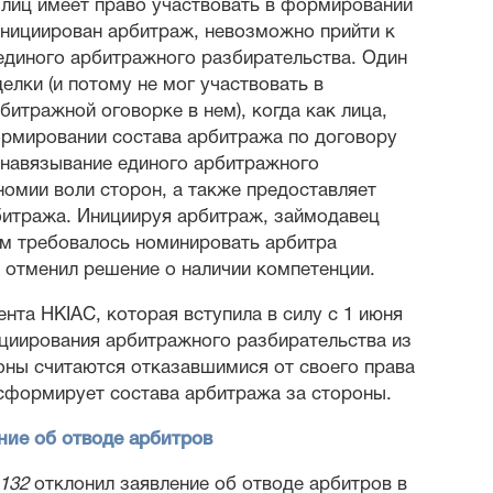
 лиц имеет право участвовать в формировании
инициирован арбитраж, невозможно прийти к
единого арбитражного разбирательства. Один
лки (и потому не мог участвовать в
тражной оговорке в нем), когда как лица,
ормировании состава арбитража по договору
, навязывание единого арбитражного
номии воли сторон, а также предоставляет
итража. Инициируя арбитраж, займодавец
ам требовалось номинировать арбитра
д отменил решение о наличии компетенции.
нта HKIAC, которая вступила в силу с 1 июня
нициирования арбитражного разбирательства из
оны считаются отказавшимися от своего права
сформирует состава арбитража за стороны.
ние об отводе арбитров
1132
отклонил заявление об отводе арбитров в