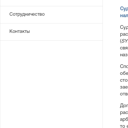
Суд
Сотрудничество
нал
Суд
Контакты
рас
(
SY
свя
наз
Спо
обе
сто
зае
отв
Дог
рас
арб
то 