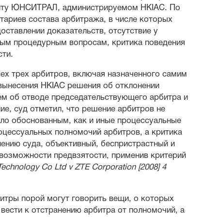
нту ЮНСИТРАЛ, администрируемом HKIAC. По
тариев состава арбитража, в числе которых
оставлении доказательств, отсутствие у
ым процедурным вопросам, критика поведения
сти.
ех трех арбитров, включая назначенного самим
о вынесения HKIAC решения об отклонении
ием об отводе председательствующего арбитра и
ие, суд отметил, что решение арбитров не
ло обоснованным, как и иные процессуальные
цессуальных полномочий арбитров, а критика
ению суда, объективный, беспристрастный и
возможности предвзятости, применив критерий
Technology Co Ltd v ZTE Corporation [2008] 4
битры порой могут говорить вещи, о которых
 вести к отстранению арбитра от полномочий, а