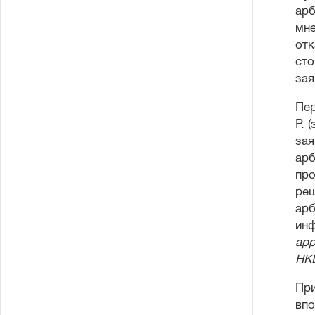
арб
мне
отк
сто
зая
Пер
P. 
зая
арб
про
реш
арб
инф
app
HK
При
впо