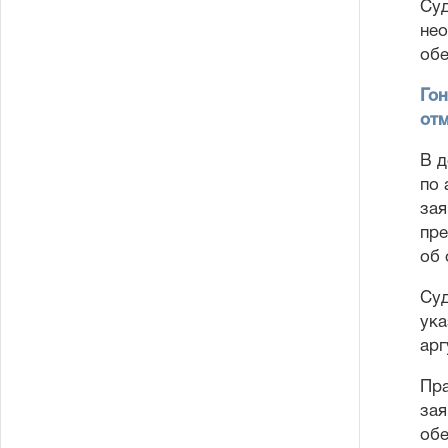
Суд
нео
обе
Гон
от
В 
по 
зая
пре
об 
Суд
ука
арг
Пра
зая
обе