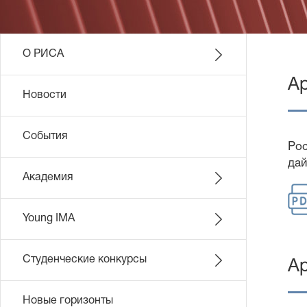
О РИСА
Ар
Новости
События
Рос
дай
Академия
Young IMA
Студенческие конкурсы
А
Новые горизонты