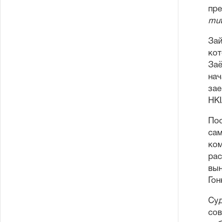
пре
mut
Зай
кот
Заё
нач
зае
HKI
Пос
сам
ком
рас
вын
Гон
Суд
сов