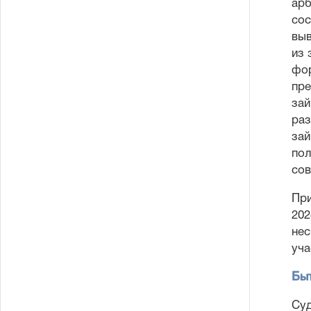
арб
сос
выв
из 
фор
пре
зай
раз
зай
пол
сов
При
202
нес
уча
Быт
Суд