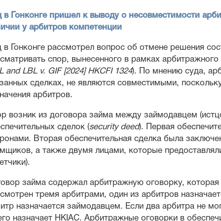
 в Гонконге пришел к выводу о несовместимости арб
ичии у арбитров компетенции
 в Гонконге рассмотрел вопрос об отмене решения сос
сматривать спор, вынесенного в рамках арбитражного
L and LBL v. GIF [2024] HKCFI 1324
). По мнению суда, а
занных сделках, не являются совместимыми, посколь
начения арбитров.
р возник из договора займа между займодавцем (истцо
спечительных сделок (
security deed
). Первая обеспечи
ронами. Вторая обеспечительная сделка была заключе
мщиков, а также двумя лицами, которые предоставлял
етчики).
овор займа содержал арбитражную оговорку, которая 
смотрен тремя арбитрами, один из арбитров назначает
итр назначается займодавцем. Если два арбитра не мо
его назначает HKIAC. Арбитражные оговорки в обеспеч