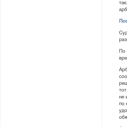
так
арб
Пос
Суд
раз
По 
вре
Арб
соо
реш
тот
не 
по 
удо
обя