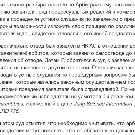
итражном разбирательстве по Арбитражному регламе
нию заявителя, ряд процессуальных решений и коммен
аз в проведении устного слушания по заявлению о пред
роны возможности изложить свою позицию по различн
вителя и др., свидетельствовали о его явной предвзято
воначально отвод был заявлен в HKIAC в отношении вс
(заявителем) арбитра, который заявил о самоотводе д
вления об отводе. Затем P. обратился в суд с заявлен
итра, назначенного другой стороной. Отклоняя заявлен
водить устные слушания по процедурным вопросам бы
ения, которые являлись законным осуществлением про
итрами поведения заявителя была справедливой. По мн
ормированный наблюдатель не усмотрел бы реальной 
arent bias
, изложенный в деле
Jung Science Information 
LRD 776
.
 этом суд отметил, что необходимо учитывать, что ар
следствии могут пожалеть, что не обязательно должно