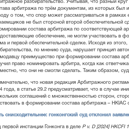
итражное разбирательство. Учитывая, что разный круг
тава арбитража по трём документам, из которых был 
оду о том, что спор может рассматриваться в рамках 
заемщиков не был стороной второй обеспечительной сде
мировании состава арбитража по соответствующей арби
доставляющие обеспечение, не могли участвовать в ф
ма и первой обеспечительной сделке. Исходя из этого
бирательства, по мнению суда, нарушает принцип авто
модавцу преимущество при формировании состава арб
учил право номинировать арбитра, когда как ответчик
местно, что они не смогли сделать. Таким образом, су
мечательно, что новая редакция Арбитражного регламе
4 года, в статье 29.2 предусматривает, что в случае и
кольких соглашений с множественностью сторон, стор
ствовать в формировании состава арбитража – HKIAC 
ь снисходительнее: гонконгский суд отклонил заявле
 первой инстанции Гонконга в деле
P v. D [2024] HKCFI 