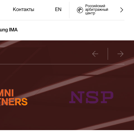
Российский
Контакты
EN
арбитражный
центр
ung IMA