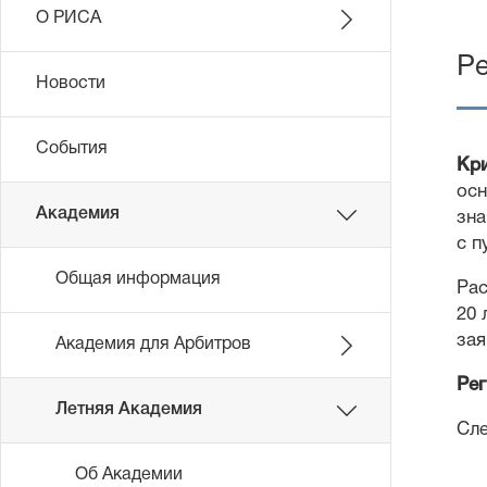
О РИСА
Ре
Новости
События
Кри
осн
Академия
зна
с п
Общая информация
Рас
20 
зая
Академия для Арбитров
Рег
Летняя Академия
Сле
Об Академии