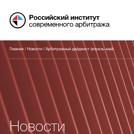
Российский
арбитражный
центр
Главная
/
Новости
/
Арбитражный дайджест (апрель-май)
Новости