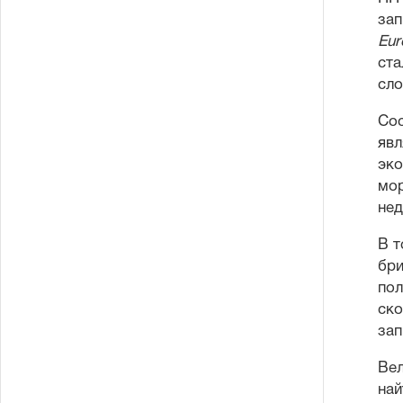
зап
Eur
ста
сло
Сос
явл
эко
мор
нед
В т
бри
пол
ско
зап
Вел
най