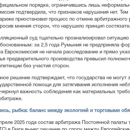
фициальном порядке, ограничившись лишь неформальн
иссия подтвердила, что признаков нарушения нет. Тем
ариже приостановил процесс по отмене арбитражного 
росив мнения сторон, что нарушило принцип состязате
лляционный суд тщательно проанализировал ситуацию 
боснованным: за 2,5 года Румыния не предприняла фо
а Еврокомиссия не начала расследование и прямо указ
ья предварительного производства превысил полномоч
петенции без участия сторон.
ное решение подтверждает, что государства не могут
ударственной помощи для затягивания исполнения неб
черкнул важность соблюдения как материальных требов
рбитраже.
ись, рыбка: баланс между экологией и торговыми об
преле 2025 года состав арбитража Постоянной палаты тре
С) в Гааге вынес решение по спору между Европейски