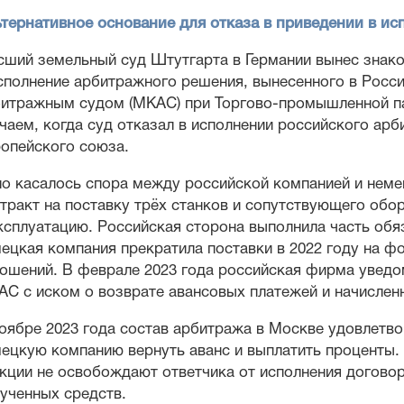
тернативное основание для отказа в приведении в и
ший земельный суд Штутгарта в Германии вынес знако
сполнение арбитражного решения, вынесенного в Ро
итражным судом (МКАС) при Торгово-промышленной па
чаем, когда суд отказал в исполнении российского ар
опейского союза.
о касалось спора между российской компанией и неме
тракт на поставку трёх станков и сопутствующего об
ксплуатацию. Российская сторона выполнила часть обяз
ецкая компания прекратила поставки в 2022 году на ф
ошений. В феврале 2023 года российская фирма уведо
С с иском о возврате авансовых платежей и начислен
оябре 2023 года состав арбитража в Москве удовлетво
ецкую компанию вернуть аванс и выплатить проценты. 
кции не освобождают ответчика от исполнения догово
ученных средств.