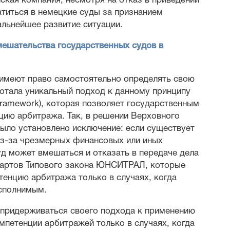
ская компания, несмотря на отказ в приведении
титься в немецкие суды за признанием
альнейшее развитие ситуации.
мешательства государственных судов в
 имеют право самостоятельно определять свою
отала уникальный подход к данному принципу
 framework), которая позволяет государственным
цию арбитража. Так, в решении Верховного
было установлено исключение: если существует
 из-за чрезмерных финансовых или иных
уд может вмешаться и отказать в передаче дела
ндартов Типового закона ЮНСИТРАЛ, которые
тенцию арбитража только в случаях, когда
исполнимым.
 придерживаться своего подхода к применению
мпетенции арбитражей только в случаях, когда