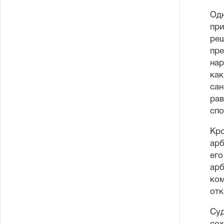
Одн
при
реш
пре
нар
как
сан
рав
спо
Кро
арб
его
арб
ком
отк
Суд