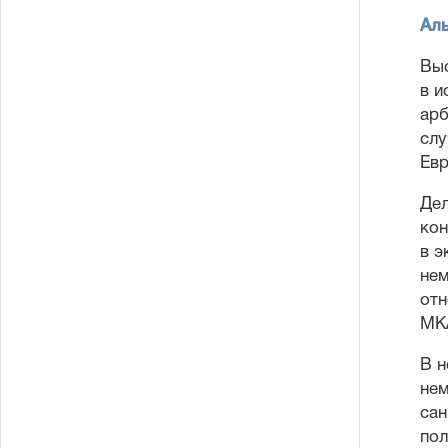
Аль
Выс
в и
арб
слу
Евр
Дел
кон
в э
нем
отн
МКА
В н
нем
сан
пол