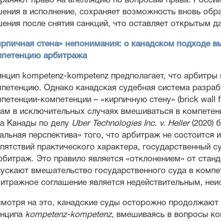
раняют право на апелляцию по вопросам права. Россий
ения в исполнение, сохраняет возможность вновь обра
ения после снятия санкций, что оставляет открытым д
рпичная стена» непонимания: о канадском подходе в
мпетенцию арбитража
нцип kompetenz-kompetenz предполагает, что арбитры
петенцию. Однако канадская судебная система разраб
петенции-компетенции – «кирпичную стену» (brick wall
ам в исключительных случаях вмешиваться в компетен
а Канады по делу
Uber Technologies Inc. v. Heller
(2020) 
альная перспектива» того, что арбитраж не состоится
пятствий практического характера, государственный с
рбитраж. Это правило является «отклонением» от ста
ускают вмешательство государственного суда в компе
итражное соглашение является недействительным, не
мотря на это, канадские суды осторожно продолжают
инципа
kompetenz-kompetenz
, вмешиваясь в вопросы ко