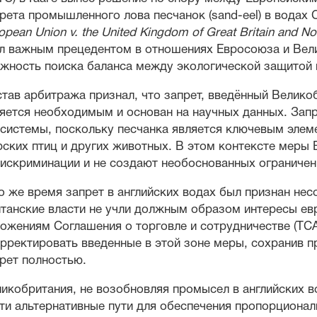
рета промышленного лова песчанок (sand-eel) в водах 
opean Union v. the United Kingdom of Great Britain and Nor
л важным прецедентом в отношениях Евросоюза и Вел
жность поиска баланса между экологической защитой 
тав арбитража признал, что запрет, введённый Великоб
яется необходимым и основан на научных данных. Зап
системы, поскольку песчанка является ключевым элем
ских птиц и других животных. В этом контексте меры
искриминации и не создают необоснованных ограничен
о же время запрет в английских водах был признан не
танские власти не учли должным образом интересы ев
ожениям Соглашения о торговле и сотрудничестве (TCA
рректировать введенные в этой зоне меры, сохранив п
рет полностью.
икобритания, не возобновляя промысел в английских в
ти альтернативные пути для обеспечения пропорционал