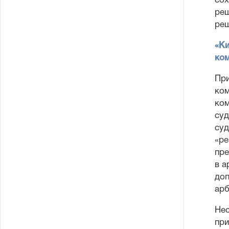
сох
реш
реш
«Ки
ко
При
ком
ком
суд
суд
«ре
пре
в а
доп
арб
Нес
пр