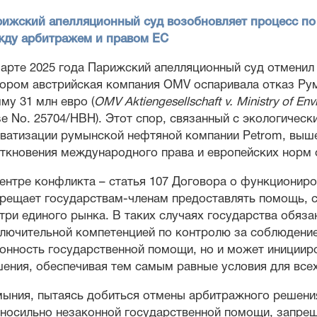
ижский апелляционный суд возобновляет процесс по
жду арбитражем и правом ЕС
арте 2025 года Парижский апелляционный суд отменил 
ором австрийская компания OMV оспаривала отказ Ру
му 31 млн евро (
OMV Aktiengesellschaft v. Ministry of Env
e No. 25704/HBH). Этот спор, связанный с экологичес
ватизации румынской нефтяной компании Petrom, выше
ткновения международного права и европейских норм 
ентре конфликта – статья 107 Договора о функциониро
рещает государствам-членам предоставлять помощь, 
три единого рынка. В таких случаях государства обя
лючительной компетенцией по контролю за соблюдение
онность государственной помощи, но и может инициир
ения, обеспечивая тем самым равные условия для всех
ыния, пытаясь добиться отмены арбитражного решения,
носильно незаконной государственной помощи, запре