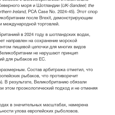
Северного моря и Шотландии (
UK-Sandeel; the
thern Ireland
, PCA Case No. 2024-45). Этот спор
икобритании после Brexit, демонстрирующим
и международной торговлей.
ританией в 2024 году в шотландских водах,
рет направлен на сохранение морской
ентом пищевой цепочки для многих видов
 Великобритании не нарушают принцип
ий для рыбаков из ЕС.
соразмерным. Состав арбитража отметил, что
ропейских рыбаков, что противоречит
). В результате, Великобританию обязали
ри этом проэкологический подход и не отменяя
одах в значительных масштабах, намерена
ьности улова европейских рыболовов.