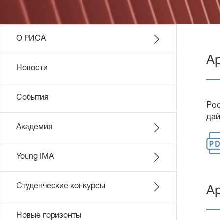
О РИСА
Ар
Новости
События
Рос
дай
Академия
Young IMA
Студенческие конкурсы
А
Новые горизонты