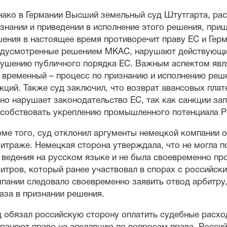
ако в Германии Высший земельный суд Штутгарта, рас
знании и приведении в исполнение этого решения, при
ения в настоящее время противоречит праву ЕС и Герм
дусмотренные решением МКАС, нарушают действующие 
ушению публичного порядка ЕС. Важным аспектом явля
 временный – процесс по признанию и исполнению реш
кций. Также суд заключил, что возврат авансовых плат
но нарушает законодательство ЕС, так как санкции з
собствовать укреплению промышленного потенциала Р
ме того, суд отклонил аргументы немецкой компании 
итраже. Немецкая сторона утверждала, что не могла п
 ведения на русском языке и не была своевременно пр
итров, который ранее участвовал в спорах с российск
пании следовало своевременно заявить отвод арбитру,
аза в признании решения.
 обязал российскую сторону оплатить судебные расход