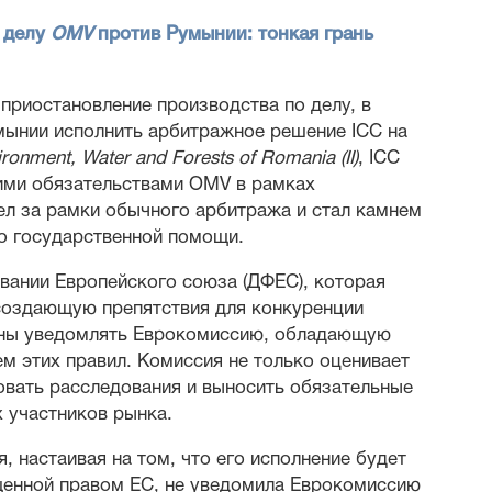
 делу
OMV
против Румынии: тонкая грань
приостановление производства по делу, в
мынии исполнить арбитражное решение ICC на
ironment, Water and Forests of Romania (II)
, ICC
кими обязательствами OMV в рамках
л за рамки обычного арбитража и стал камнем
о государственной помощи.
вании Европейского союза (ДФЕС), которая
создающую препятствия для конкуренции
заны уведомлять Еврокомиссию, обладающую
м этих правил. Комиссия не только оценивает
овать расследования и выносить обязательные
 участников рынка.
 настаивая на том, что его исполнение будет
щенной правом ЕС, не уведомила Еврокомиссию