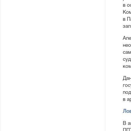
в о
Ком
в П
зап
Апе
нео
сам
суд
ком
Дан
гос
под
в а
Лов
В а
ППТ